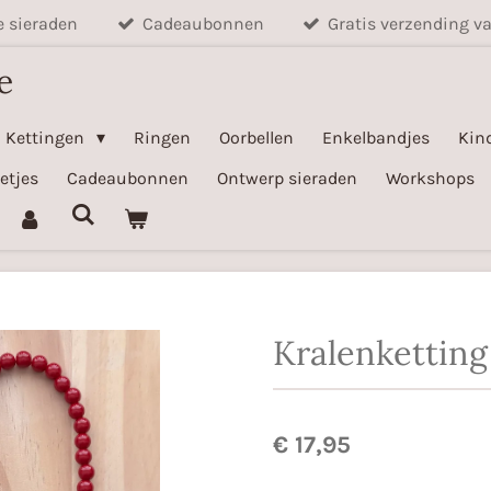
e sieraden
Cadeaubonnen
Gratis verzending v
e
Kettingen
Ringen
Oorbellen
Enkelbandjes
Kin
etjes
Cadeaubonnen
Ontwerp sieraden
Workshops
Kralenkettin
€ 17,95