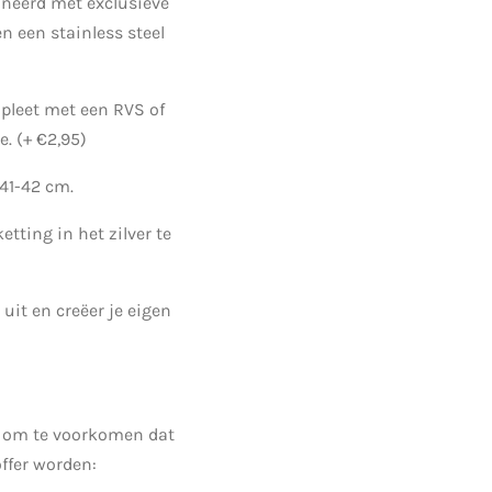
neerd met exclusieve
n een stainless steel
pleet met een RVS of
. (+ €2,95)
 41-42 cm.
tting in het zilver te
 uit en creëer je eigen
om te voorkomen dat
offer worden: