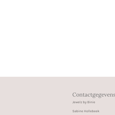
Contactgegeven
Jewelz by Binie
Sabine Hollebeek