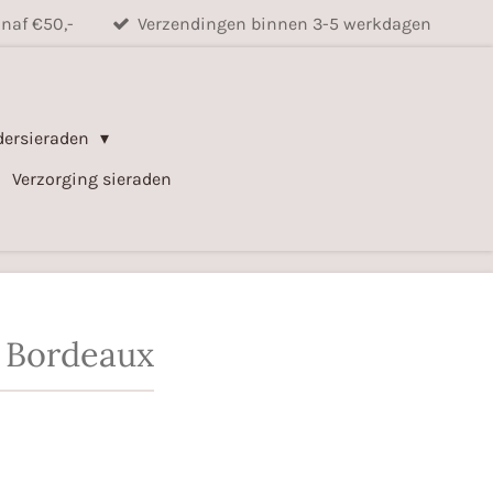
anaf €50,-
Verzendingen binnen 3-5 werkdagen
dersieraden
Verzorging sieraden
g Bordeaux