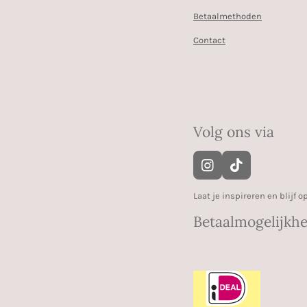
Betaalmethoden
Contact
Volg ons via
I
T
n
i
s
k
Laat je inspireren en blijf
t
T
Betaalmogelijkh
a
o
g
k
r
a
m