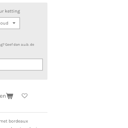
ur ketting
g? Geef dan a.u.b. de
gen
 met bordeaux