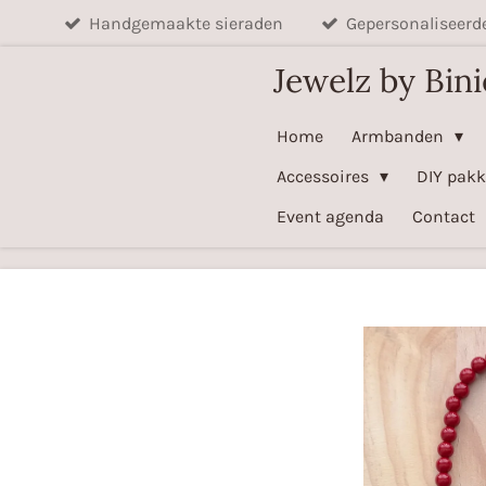
Handgemaakte sieraden
Gepersonaliseerd
Ga
direct
Jewelz by Bini
naar
de
Home
Armbanden
hoofdinhoud
Accessoires
DIY pakk
Event agenda
Contact