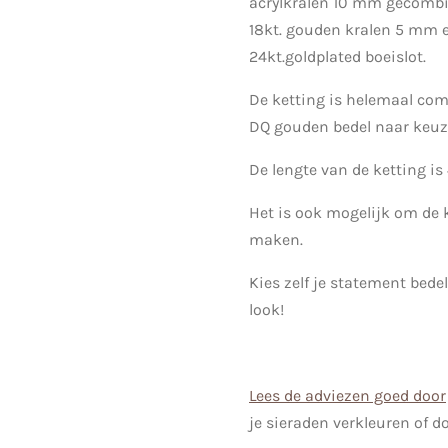
acrylkralen 10 mm gecombi
18kt. gouden kralen 5 mm e
24kt.goldplated boeislot.
De ketting is helemaal com
DQ gouden bedel naar keuze
De lengte van de ketting is
Het is ook mogelijk om de ke
maken.
Kies zelf je statement bedel
look!
Lees de adviezen goed door
je sieraden verkleuren of d