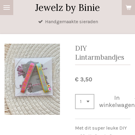
Jewelz by Binie
Ga
direct
Handgemaakte sieraden
naar
de
hoofdinhoud
DIY
Lintarmbandjes
€ 3,50
In
winkelwagen
Met dit super leuke DIY