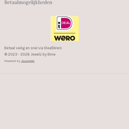
Betaalmogelijkheden
a
o
g
k
r
a
m
Betaal veilig en snel via IDeal|Wero
© 2023 - 2026 Jewelz by Binie
Powered by
JouwWeb