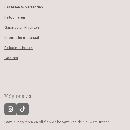
Bestellen & verzenden
Retourneren
Garantie en klachten
Informatie materiaal
Betaalmethoden
Contact
Volg ons via
I
T
n
i
s
k
Laat je inspireren en blijf op de hoogte van de nieuwste trends
t
T